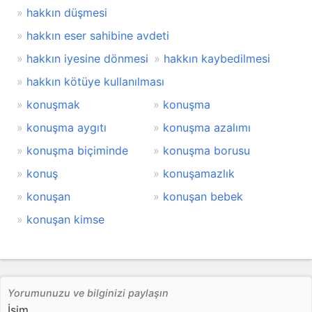
hakkın düşmesi
hakkın eser sahibine avdeti
hakkın iyesine dönmesi
hakkın kaybedilmesi
hakkın kötüye kullanılması
konuşmak
konuşma
konuşma aygıtı
konuşma azalımı
konuşma biçiminde
konuşma borusu
konuş
konuşamazlık
konuşan
konuşan bebek
konuşan kimse
Yorumunuzu ve bilginizi paylaşın
İsim