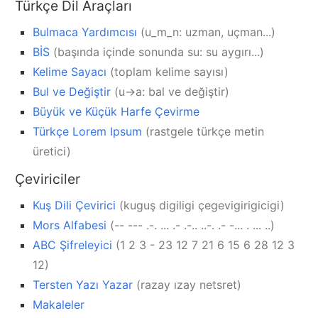
Türkçe Dil Araçları
Bulmaca Yardımcısı
(u_m_n: uzman, uçman...)
BİS
(başında içinde sonunda su: su aygırı...)
Kelime Sayacı
(toplam kelime sayısı)
Bul ve Değiştir
(u->a: bal ve değiştir)
Büyük ve Küçük Harfe Çevirme
Türkçe Lorem Ipsum
(rastgele türkçe metin
üretici)
Çeviriciler
Kuş Dili Çevirici
(kuguş digiligi çegevigirigicigi)
Mors Alfabesi
(-- --- .-. ... .- .-.. ..-. .- -... . ... ..)
ABC Şifreleyici
(1 2 3 - 23 12 7 21 6 15 6 28 12 3
12)
Tersten Yazı Yazar
(razay ızay netsret)
Makaleler