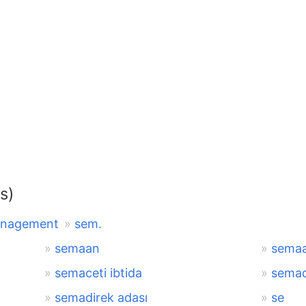
s)
management
sem.
semaan
sema
semaceti ibtida
sema
semadirek adası
se