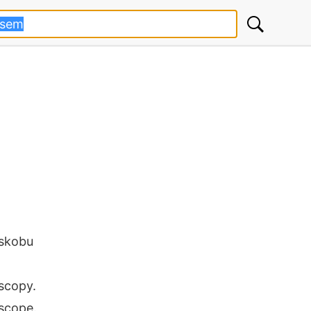
oskobu
scopy.
scope.