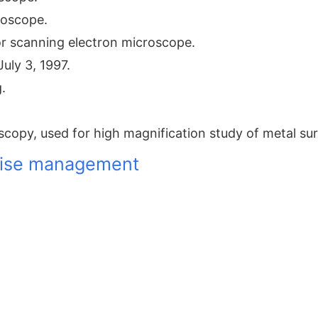
roscope.
or scanning electron microscope.
uly 3, 1997.
.
copy, used for high magnification study of metal su
prise management