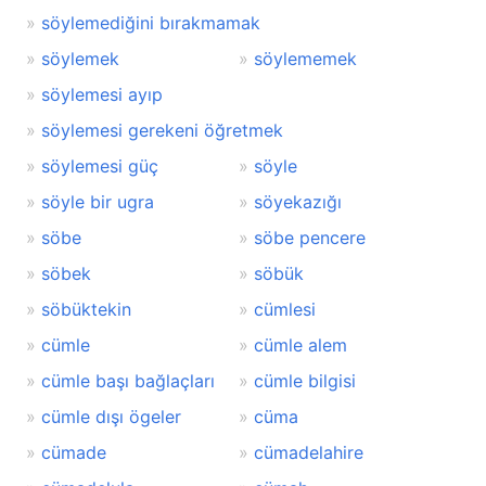
söylemediğini bırakmamak
söylemek
söylememek
söylemesi ayıp
söylemesi gerekeni öğretmek
söylemesi güç
söyle
söyle bir ugra
söyekazığı
söbe
söbe pencere
söbek
söbük
söbüktekin
cümlesi
cümle
cümle alem
cümle başı bağlaçları
cümle bilgisi
cümle dışı ögeler
cüma
cümade
cümadelahire