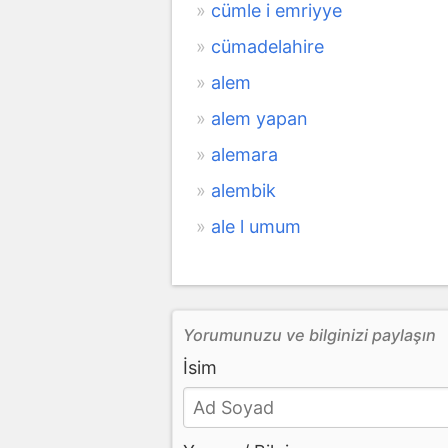
cümle i emriyye
cümadelahire
alem
alem yapan
alemara
alembik
ale l umum
Yorumunuzu ve bilginizi paylaşın
İsim