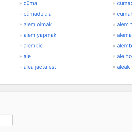
cüma
cüma
cümadelula
cüma
alem olmak
alem t
alem yapmak
alema
alembic
alemb
ale
ale h
alea jacta est
aleak