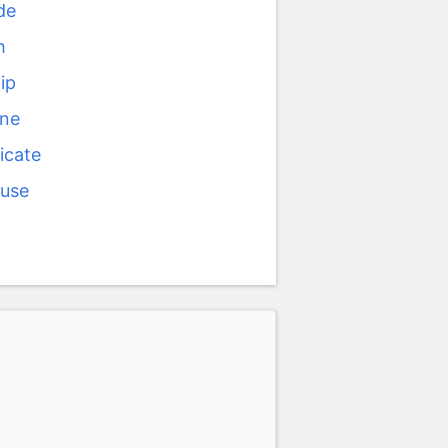
de
h
ip
ne
icate
ouse