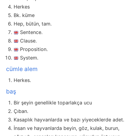
Herkes
Bk. küme
Hep, bütün, tam.
Sentence.
Clause.
Proposition.
System.
cümle alem
Herkes.
baş
Bir şeyin genellikle toparlakça ucu
Çıban.
Kasaplık hayvanlarda ve bazı yiyeceklerde adet.
İnsan ve hayvanlarda beyin, göz, kulak, burun,