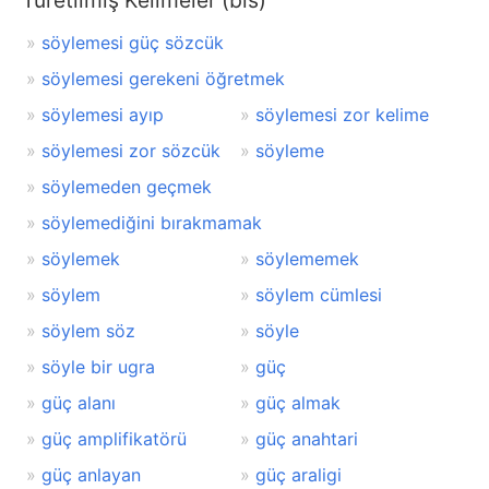
Türetilmiş Kelimeler (bis)
söylemesi güç sözcük
söylemesi gerekeni öğretmek
söylemesi ayıp
söylemesi zor kelime
söylemesi zor sözcük
söyleme
söylemeden geçmek
söylemediğini bırakmamak
söylemek
söylememek
söylem
söylem cümlesi
söylem söz
söyle
söyle bir ugra
güç
güç alanı
güç almak
güç amplifikatörü
güç anahtari
güç anlayan
güç araligi