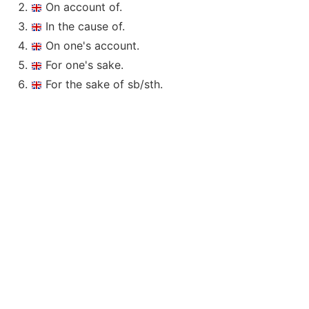
On account of.
In the cause of.
On one's account.
For one's sake.
For the sake of sb/sth.