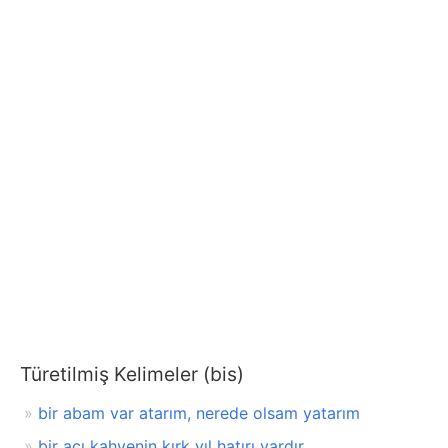
Türetilmiş Kelimeler (bis)
bir abam var atarım, nerede olsam yatarım
bir acı kahvenin kırk yıl hatırı vardır