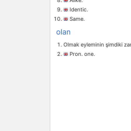
Alike.
Identic.
Same.
olan
Olmak eyleminin şimdiki za
Pron. one.