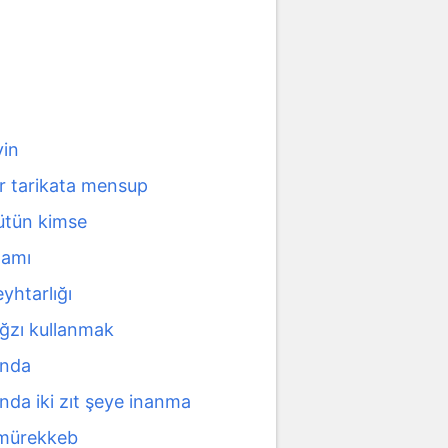
yin
ir tarikata mensup
bütün kimse
damı
eyhtarlığı
ağzı kullanmak
anda
nda iki zıt şeye inanma
 mürekkeb