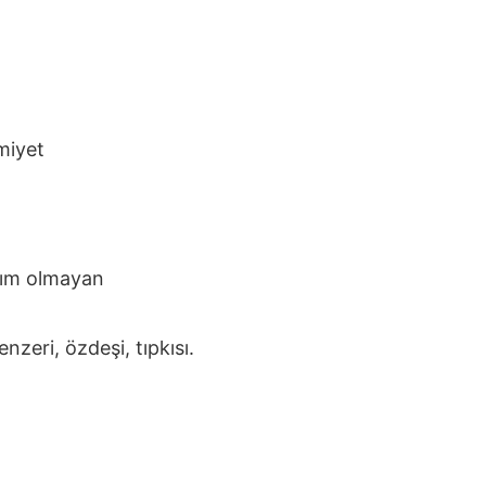
miyet
rım olmayan
zeri, özdeşi, tıpkısı.