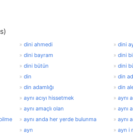
s)
dini ahmedi
dini a
dini bayram
dini b
dini bütün
dini 
din
din a
din adamlığı
din al
aynı acıyı hissetmek
aynı 
aynı amaçlı olan
aynı 
bilme
aynı anda her yerde bulunma
aynı a
ayn
ayn i