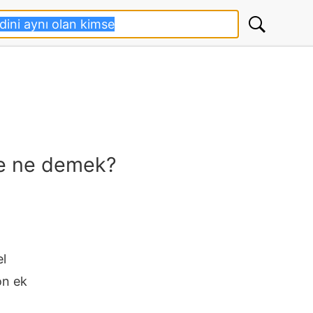
se ne demek?
el
on ek