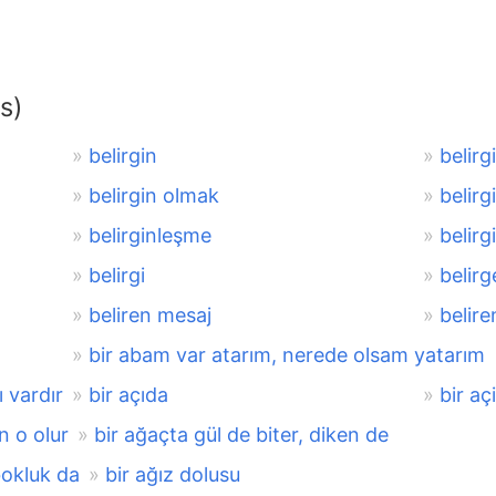
s)
belirgin
belirg
belirgin olmak
belirg
belirginleşme
belir
belirgi
belirg
beliren mesaj
belir
bir abam var atarım, nerede olsam yatarım
ı vardır
bir açıda
bir açi
n o olur
bir ağaçta gül de biter, diken de
bokluk da
bir ağız dolusu