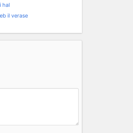
i hal
eb il verase