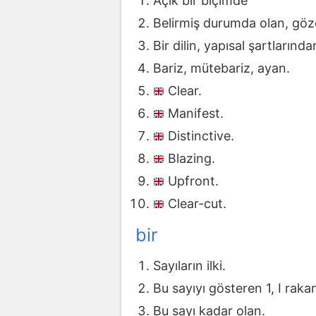
Açık bir biçimde
Belirmiş durumda olan, göze 
Bir dilin, yapısal şartlarınd
Bariz, mütebariz, ayan.
Clear.
Manifest.
Distinctive.
Blazing.
Upfront.
Clear-cut.
bir
Sayıların ilki.
Bu sayıyı gösteren 1, I rakam
Bu sayı kadar olan.