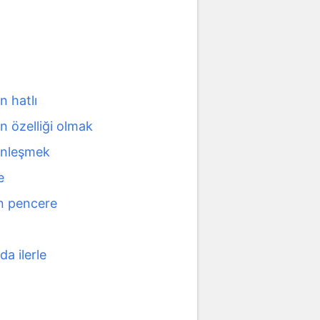
in hatlı
in özelliği olmak
ginleşmek
e
en pencere
da ilerle