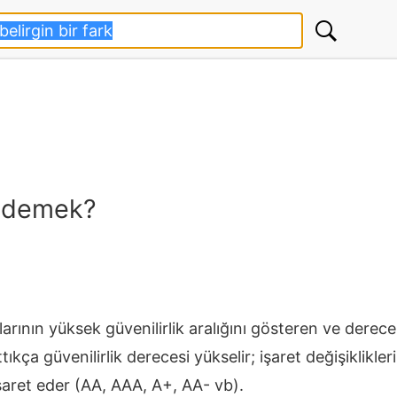
ne demek?
larının yüksek güvenilirlik aralığını gösteren ve derec
rttıkça güvenilirlik derecesi yükselir; işaret değişiklikle
şaret eder (AA, AAA, A+, AA- vb).