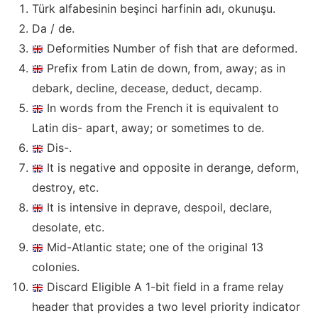
Türk alfabesinin beşinci harfinin adı, okunuşu.
Da / de.
Deformities Number of fish that are deformed.
Prefix from Latin de down, from, away; as in
debark, decline, decease, deduct, decamp.
In words from the French it is equivalent to
Latin dis- apart, away; or sometimes to de.
Dis-.
It is negative and opposite in derange, deform,
destroy, etc.
It is intensive in deprave, despoil, declare,
desolate, etc.
Mid-Atlantic state; one of the original 13
colonies.
Discard Eligible A 1-bit field in a frame relay
header that provides a two level priority indicator