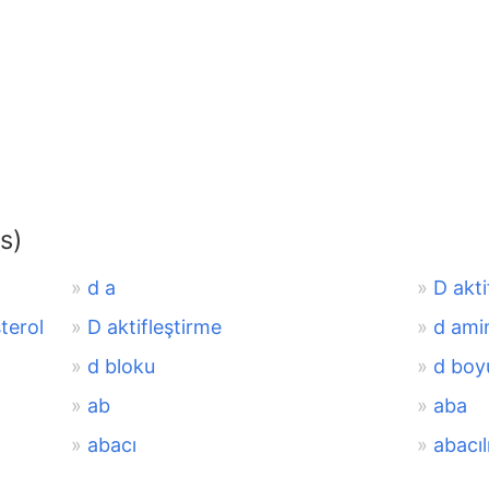
s)
d a
D akti
sterol
D aktifleştirme
d ami
d bloku
d boy
ab
aba
abacı
abacıl