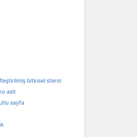
fleştirilmiş bitkisel sterol
no asit
utlu sayfa
ık