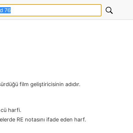
rdüğü film geliştiricisinin adıdır.
ncü harfi.
lerde RE notasını ifade eden harf.