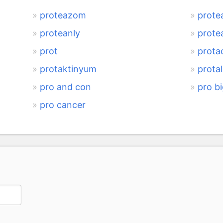
proteazom
prote
proteanly
prote
prot
prota
protaktinyum
protal
pro and con
pro b
pro cancer