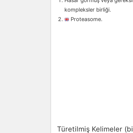
Hasar görmüş veya gereksin
kompleksler birliği.
Proteasome.
Türetilmiş Kelimeler (bi