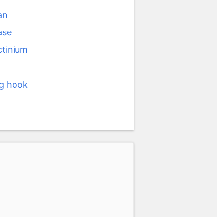
an
ase
ctinium
ig hook