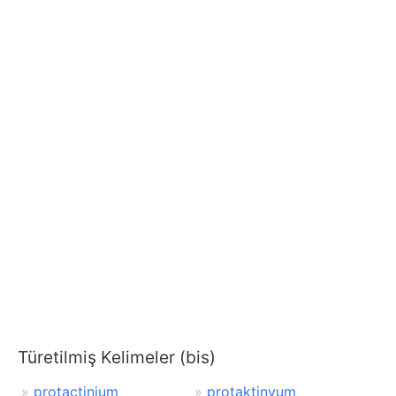
Türetilmiş Kelimeler (bis)
protactinium
protaktinyum