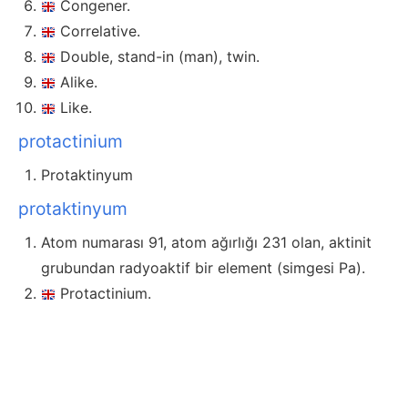
Congener.
Correlative.
Double, stand-in (man), twin.
Alike.
Like.
protactinium
Protaktinyum
protaktinyum
Atom numarası 91, atom ağırlığı 231 olan, aktinit
grubundan radyoaktif bir element (simgesi Pa).
Protactinium.