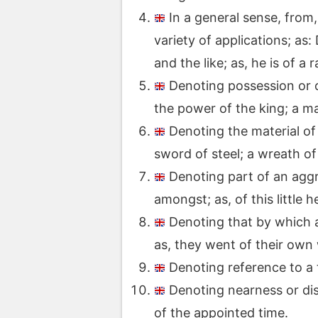
In a general sense, from,
variety of applications; as
and the like; as, he is of a 
Denoting possession or ow
the power of the king; a m
Denoting the material of
sword of steel; a wreath of
Denoting part of an aggr
amongst; as, of this littl
Denoting that by which a 
as, they went of their own w
Denoting reference to a 
Denoting nearness or dist
of the appointed time.