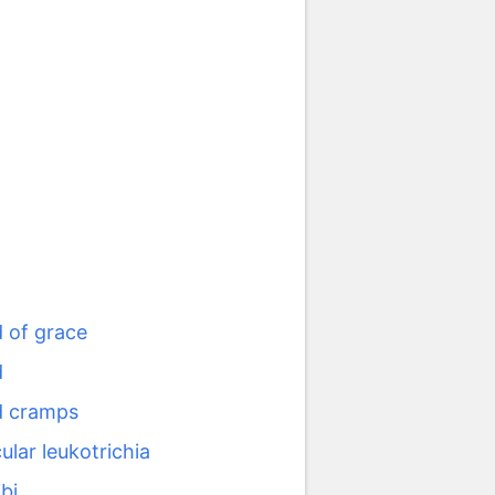
d of grace
d
d cramps
ular leukotrichia
ibi