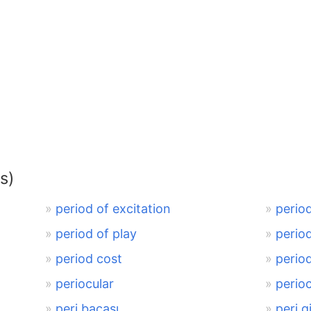
s)
period of excitation
perio
period of play
perio
period cost
perio
periocular
perioc
peri bacası
peri g