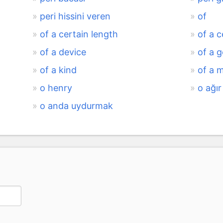
peri hissini veren
of
of a certain length
of a c
of a device
of a 
of a kind
of a 
o henry
o ağır
o anda uydurmak