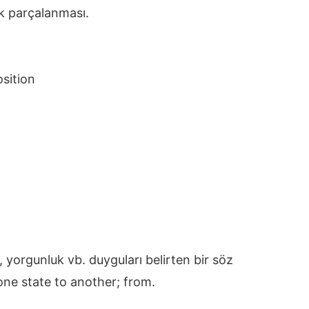
ak parçalanması.
sition
ı, yorgunluk vb. duyguları belirten bir söz
ne state to another; from.