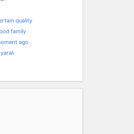
ertain quality
good family
moment ago
 yaralı