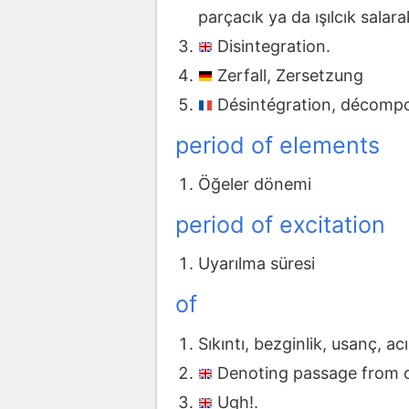
parçacık ya da ışılcık salar
Disintegration.
Zerfall, Zersetzung
Désintégration, décompo
period of elements
Öğeler dönemi
period of excitation
Uyarılma süresi
of
Sıkıntı, bezginlik, usanç, ac
Denoting passage from o
Ugh!.