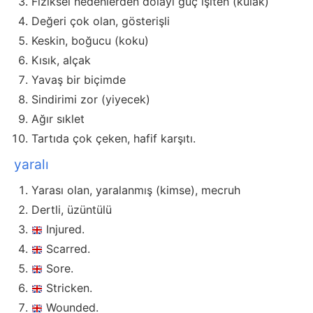
Fiziksel nedenlerden dolayı güç işiten (kulak)
Değeri çok olan, gösterişli
Keskin, boğucu (koku)
Kısık, alçak
Yavaş bir biçimde
Sindirimi zor (yiyecek)
Ağır sıklet
Tartıda çok çeken, hafif karşıtı.
yaralı
Yarası olan, yaralanmış (kimse), mecruh
Dertli, üzüntülü
Injured.
Scarred.
Sore.
Stricken.
Wounded.