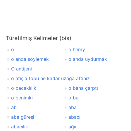
Türetilmiş Kelimeler (bis)
o
o henry
o anda söylemek
o anda uydurmak
O antijeni
o atışla topu ne kadar uzağa attınız
o bacaklılık
o bana çarptı
o benimki
o bu
ab
aba
aba güreşi
abacı
abacılık
ağır