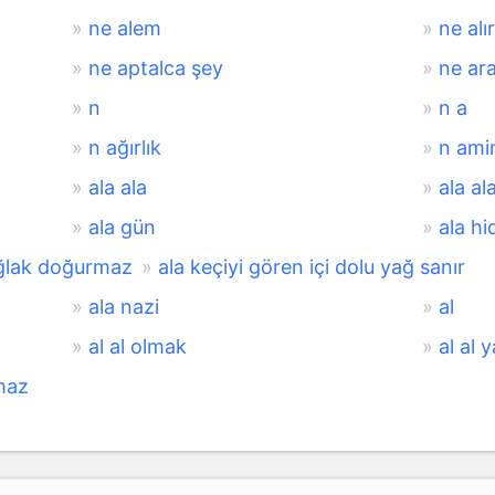
ne alem
ne alı
ne aptalca şey
ne ara
n
n a
n ağırlık
n ami
ala ala
ala al
ala gün
ala hi
 oğlak doğurmaz
ala keçiyi gören içi dolu yağ sanır
ala nazi
al
al al olmak
al al
tmaz