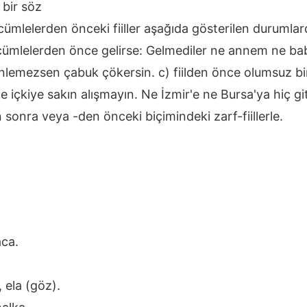
 bir söz
mlelerden önceki fiiller aşağıda gösterilen durumlarda 
ümlelerden önce gelirse: Gelmediler ne annem ne babam.
inlemezsen çabuk çökersin. c) fiilden önce olumsuz b
 içkiye sakın alışmayın. Ne İzmir'e ne Bursa'ya hiç gi
n sonra veya -den önceki biçimindeki zarf-fiillerle.
aca.
 ela (göz).