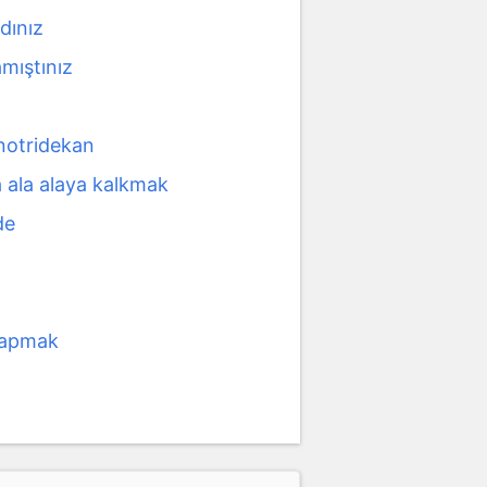
rdınız
mıştınız
notridekan
a ala alaya kalkmak
de
 yapmak