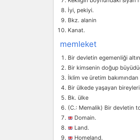
Kekliğin boynundaki siyah h
İyi, pekiyi.
Bkz. alanin
Kanat.
memleket
Bir devletin egemenliği alt
Bir kimsenin doğup büyüdüğü
İklim ve üretim bakımından 
Bir ülkede yaşayan bireyler
Bk. ülke
(C.: Memalik) Bir devletin to
Domain.
Land.
Homeland.