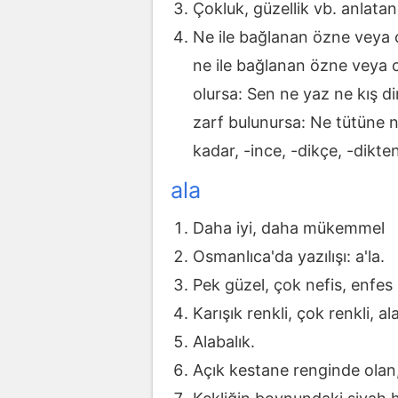
Çokluk, güzellik vb. anlatan
Ne ile bağlanan özne veya cü
ne ile bağlanan özne veya c
olursa: Sen ne yaz ne kış d
zarf bulunursa: Ne tütüne ne
kadar, -ince, -dikçe, -dikte
ala
Daha iyi, daha mükemmel
Osmanlıca'da yazılışı: a'la.
Pek güzel, çok nefis, enfes
Karışık renkli, çok renkli, al
Alabalık.
Açık kestane renginde olan,