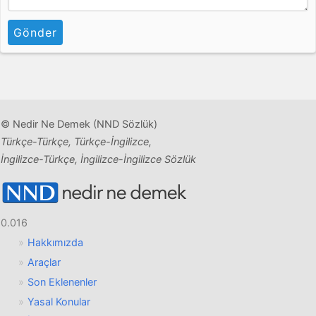
Gönder
© Nedir Ne Demek (NND Sözlük)
Türkçe-Türkçe, Türkçe-İngilizce,
İngilizce-Türkçe, İngilizce-İngilizce Sözlük
0.016
Hakkımızda
Araçlar
Son Eklenenler
Yasal Konular