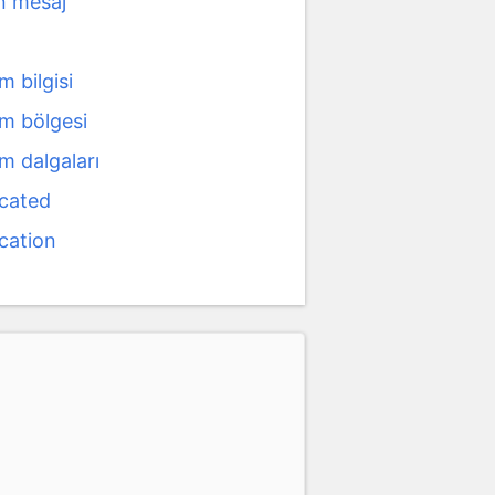
n mesaj
 bilgisi
m bölgesi
m dalgaları
cated
cation