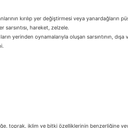
larının kırılıp yer değiştirmesi veya yanardağların
r sarsıntısı, hareket, zelzele.
arın yerinden oynamalarıyla oluşan sarsıntının, dışa 
i.
liğe, toprak, iklim ve bitki özelliklerinin benzerliğine