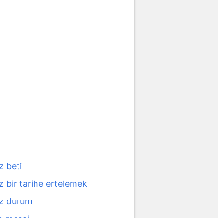
iz beti
iz bir tarihe ertelemek
iz durum