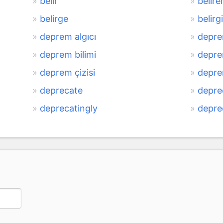
belir
belire
belirge
belirgi
deprem algıcı
deprem
deprem bilimi
depre
deprem çizisi
depre
deprecate
depre
deprecatingly
depre