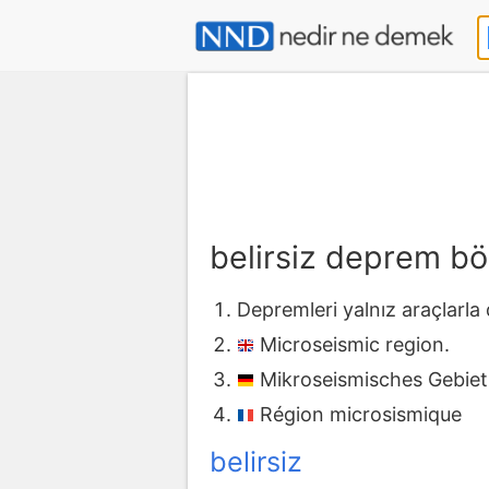
belirsiz deprem b
Depremleri yalnız araçlarla
Microseismic region.
Mikroseismisches Gebiet
Région microsismique
belirsiz