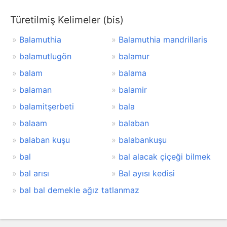
Türetilmiş Kelimeler (bis)
Balamuthia
Balamuthia mandrillaris
balamutlugön
balamur
balam
balama
balaman
balamir
balamitşerbeti
bala
balaam
balaban
balaban kuşu
balabankuşu
bal
bal alacak çiçeği bilmek
bal arısı
Bal ayısı kedisi
bal bal demekle ağız tatlanmaz