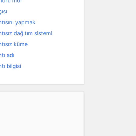
 moru mor
çısı
ntısını yapmak
tısız dağıtım sistemi
ntısız küme
tı adı
tı bilgisi