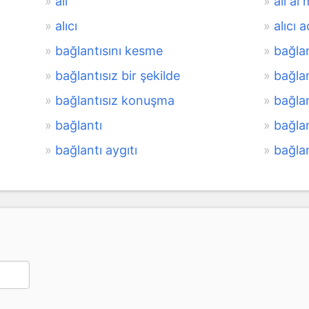
alı
alı al
alıcı
alıcı a
bağlantısını kesme
bağla
bağlantısız bir şekilde
bağlan
bağlantısız konuşma
bağla
bağlantı
bağlan
bağlantı aygıtı
bağlan