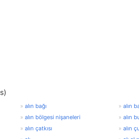
s)
alın bağı
alın b
alın bölgesi nişaneleri
alın b
alın çatkısı
alın ç