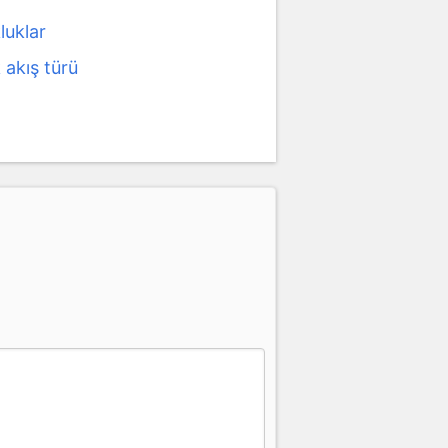
luklar
 akış türü