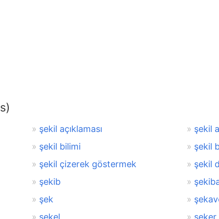
s)
şekil açıklaması
şekil 
şekil bilimi
şekil b
şekil çizerek göstermek
şekil 
şekib
şekib
şek
şekav
şekel
şeker