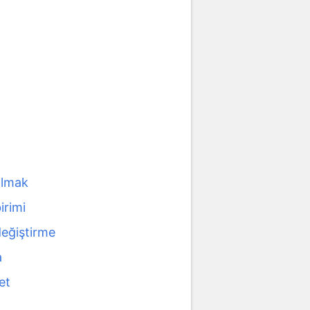
almak
irimi
değiştirme
a
et