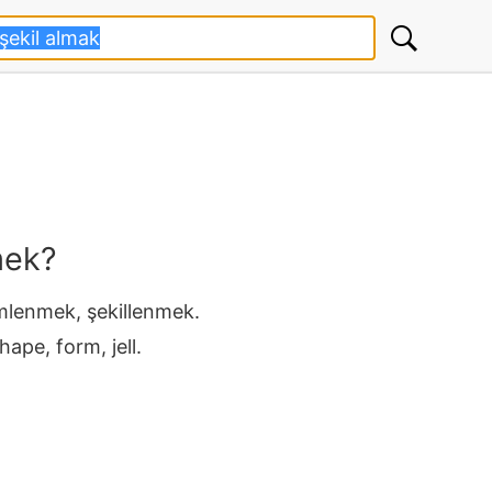
mek?
çimlenmek, şekillenmek.
ape, form, jell.