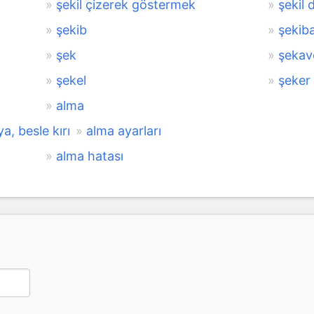
şekil çizerek göstermek
şekil 
şekib
şekib
şek
şekav
şekel
şeker
alma
ya, besle kırı
alma ayarları
alma hatası