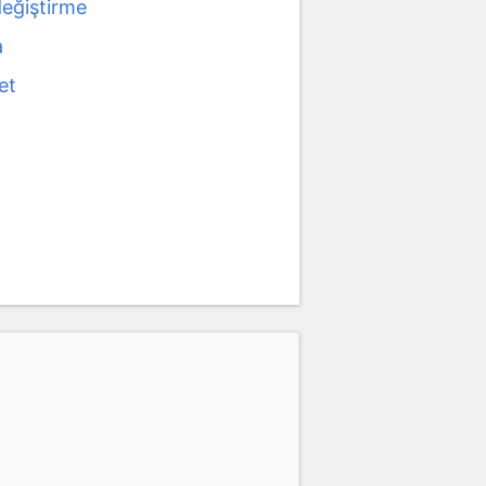
değiştirme
a
et