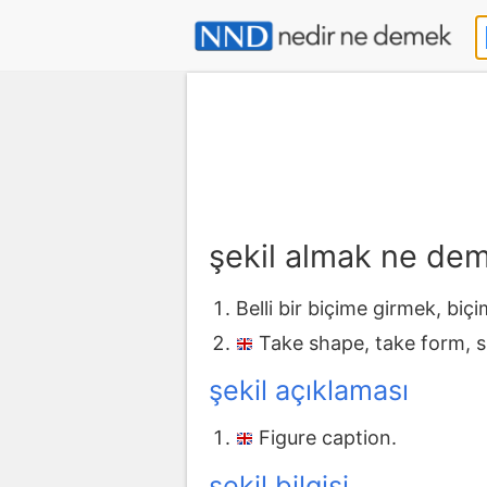
şekil almak ne de
Belli bir biçime girmek, bi
Take shape, take form, sh
şekil açıklaması
Figure caption.
şekil bilgisi