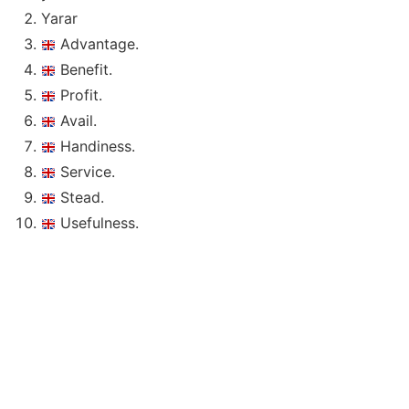
Yarar
Advantage.
Benefit.
Profit.
Avail.
Handiness.
Service.
Stead.
Usefulness.