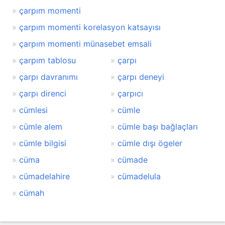
çarpım momenti
çarpım momenti korelasyon katsayısı
çarpım momenti münasebet emsali
çarpım tablosu
çarpı
çarpı davranımı
çarpı deneyi
çarpı direnci
çarpıcı
cümlesi
cümle
cümle alem
cümle başı bağlaçları
cümle bilgisi
cümle dışı ögeler
cüma
cümade
cümadelahire
cümadelula
cümah