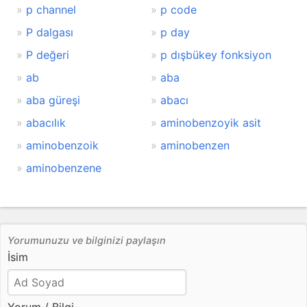
p channel
p code
P dalgası
p day
P değeri
p dışbükey fonksiyon
ab
aba
aba güreşi
abacı
abacılık
aminobenzoyik asit
aminobenzoik
aminobenzen
aminobenzene
Yorumunuzu ve bilginizi paylaşın
İsim