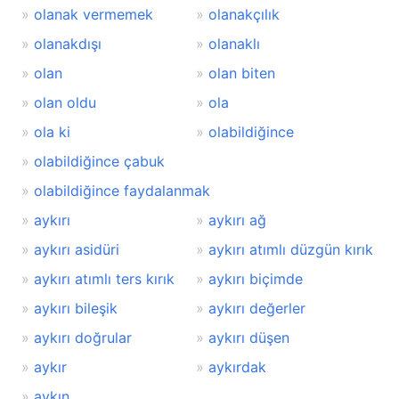
olanak vermemek
olanakçılık
olanakdışı
olanaklı
olan
olan biten
olan oldu
ola
ola ki
olabildiğince
olabildiğince çabuk
olabildiğince faydalanmak
aykırı
aykırı ağ
aykırı asidüri
aykırı atımlı düzgün kırık
aykırı atımlı ters kırık
aykırı biçimde
aykırı bileşik
aykırı değerler
aykırı doğrular
aykırı düşen
aykır
aykırdak
aykın