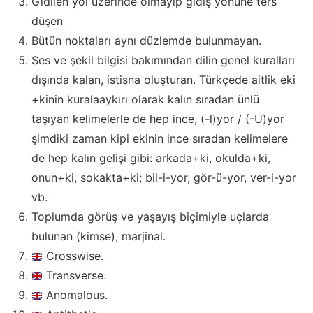
Gidilen yol üzerinde olmayıp gidiş yönüne ters
düşen
Bütün noktaları aynı düzlemde bulunmayan.
Ses ve şekil bilgisi bakımından dilin genel kuralları
dışında kalan, istisna oluşturan. Türkçede aitlik eki
+kinin kuralaaykırı olarak kalın sıradan ünlü
taşıyan kelimelerle de hep ince, (-l)yor / (-U)yor
şimdiki zaman kipi ekinin ince sıradan kelimelere
de hep kalın gelişi gibi: arkada+ki, okulda+ki,
onun+ki, sokakta+ki; bil-i-yor, gör-ü-yor, ver-i-yor
vb.
Toplumda görüş ve yaşayış biçimiyle uçlarda
bulunan (kimse), marjinal.
Crosswise.
Transverse.
Anomalous.