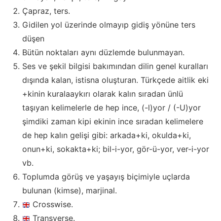
Çapraz, ters.
Gidilen yol üzerinde olmayıp gidiş yönüne ters
düşen
Bütün noktaları aynı düzlemde bulunmayan.
Ses ve şekil bilgisi bakımından dilin genel kuralları
dışında kalan, istisna oluşturan. Türkçede aitlik eki
+kinin kuralaaykırı olarak kalın sıradan ünlü
taşıyan kelimelerle de hep ince, (-l)yor / (-U)yor
şimdiki zaman kipi ekinin ince sıradan kelimelere
de hep kalın gelişi gibi: arkada+ki, okulda+ki,
onun+ki, sokakta+ki; bil-i-yor, gör-ü-yor, ver-i-yor
vb.
Toplumda görüş ve yaşayış biçimiyle uçlarda
bulunan (kimse), marjinal.
Crosswise.
Transverse.