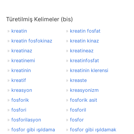
Türetilmiş Kelimeler (bis)
kreatin
kreatin fosfat
kreatin fosfokinaz
kreatin kinaz
kreatinaz
kreatineaz
kreatinemi
kreatinfosfat
kreatinin
kreatinin klerensi
kreatif
kreaste
kreasyon
kreasyonizm
fosforik
fosforik asit
fosfori
fosforil
fosforilasyon
fosfor
fosfor gibi ışıldama
fosfor gibi ışıldamak