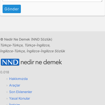
Gönder
© Nedir Ne Demek (NND Sözlük)
Türkçe-Türkçe, Türkçe-İngilizce,
İngilizce-Türkçe, İngilizce-İngilizce Sözlük
0.018
Hakkımızda
Araçlar
Son Eklenenler
Yasal Konular
İletişim