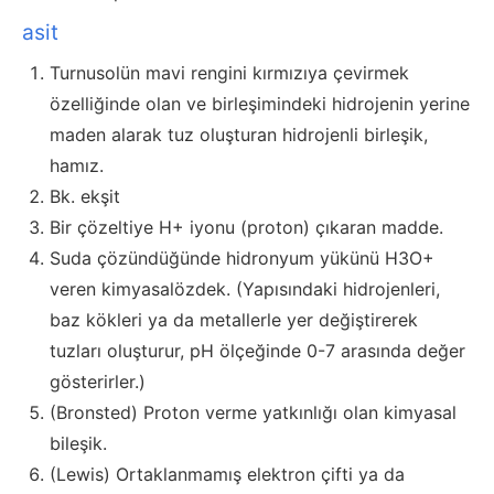
asit
Turnusolün mavi rengini kırmızıya çevirmek
özelliğinde olan ve birleşimindeki hidrojenin yerine
maden alarak tuz oluşturan hidrojenli birleşik,
hamız.
Bk. ekşit
Bir çözeltiye H+ iyonu (proton) çıkaran madde.
Suda çözündüğünde hidronyum yükünü H3O+
veren kimyasalözdek. (Yapısındaki hidrojenleri,
baz kökleri ya da metallerle yer değiştirerek
tuzları oluşturur, pH ölçeğinde 0-7 arasında değer
gösterirler.)
(Bronsted) Proton verme yatkınlığı olan kimyasal
bileşik.
(Lewis) Ortaklanmamış elektron çifti ya da