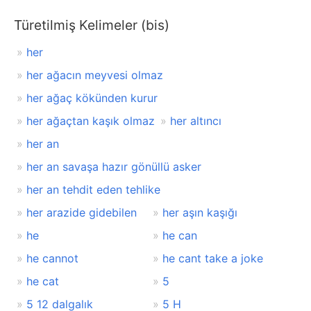
Türetilmiş Kelimeler (bis)
her
her ağacın meyvesi olmaz
her ağaç kökünden kurur
her ağaçtan kaşık olmaz
her altıncı
her an
her an savaşa hazır gönüllü asker
her an tehdit eden tehlike
her arazide gidebilen
her aşın kaşığı
he
he can
he cannot
he cant take a joke
he cat
5
5 12 dalgalık
5 H