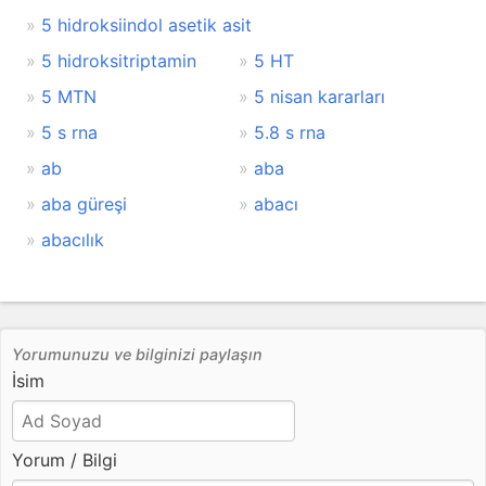
5 hidroksiindol asetik asit
5 hidroksitriptamin
5 HT
5 MTN
5 nisan kararları
5 s rna
5.8 s rna
ab
aba
aba güreşi
abacı
abacılık
Yorumunuzu ve bilginizi paylaşın
İsim
Yorum / Bilgi