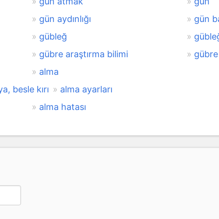
gün atmak
gün
gün aydınlığı
gün ba
gübleğ
güble
gübre araştırma bilimi
gübre
alma
ya, besle kırı
alma ayarları
alma hatası