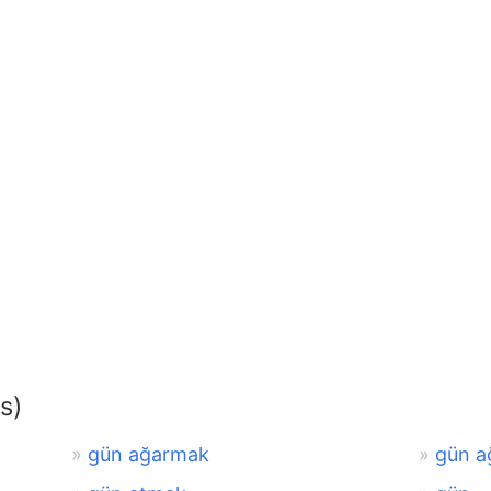
s)
gün ağarmak
gün a