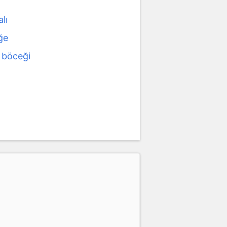
lı
ğe
 böceği