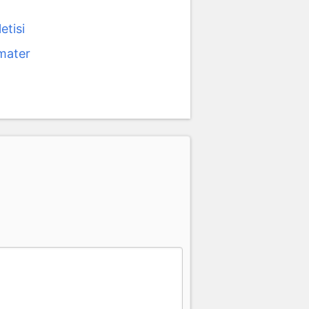
etisi
mater