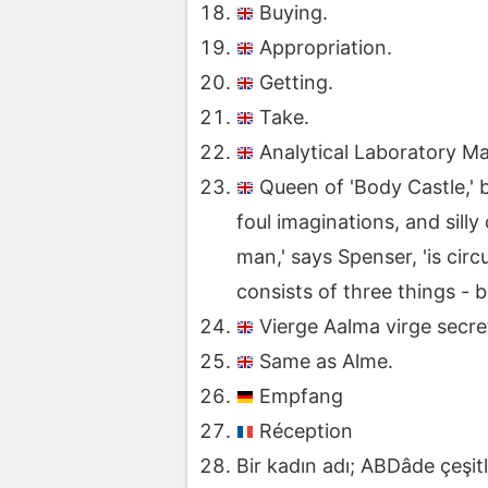
Buying.
Appropriation.
Getting.
Take.
Analytical Laboratory Ma
Queen of 'Body Castle,' b
foul imaginations, and sill
man,' says Spenser, 'is circ
consists of three things - b
Vierge Aalma virge secre
Same as Alme.
Empfang
Réception
Bir kadın adı; ABDâde çeşit