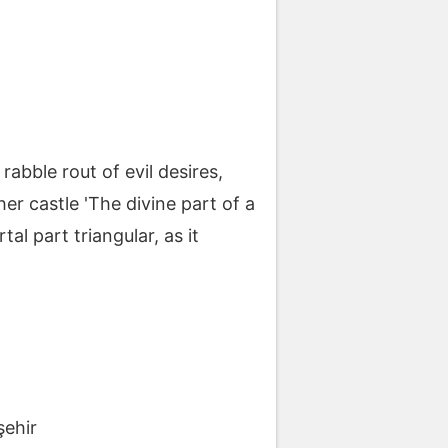
abble rout of evil desires,
er castle 'The divine part of a
al part triangular, as it
ehir