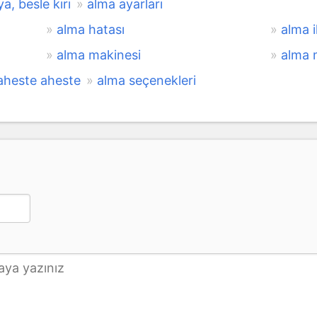
ya, besle kırı
alma ayarları
alma hatası
alma il
alma makinesi
alma 
aheste aheste
alma seçenekleri