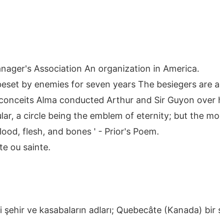
nager's Association An organization in America.
eset by enemies for seven years The besiegers are a r
y conceits Alma conducted Arthur and Sir Guyon over h
ular, a circle being the emblem of eternity; but the mort
lood, flesh, and bones ' - Prior's Poem.
te ou sainte.
li şehir ve kasabaların adları; Quebecâte (Kanada) bir ş