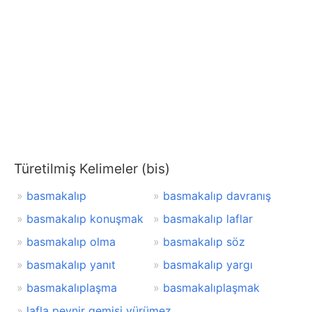
Türetilmiş Kelimeler (bis)
basmakalıp
basmakalıp davranış
basmakalıp konuşmak
basmakalıp laflar
basmakalıp olma
basmakalıp söz
basmakalıp yanıt
basmakalıp yargı
basmakalıplaşma
basmakalıplaşmak
lafla peynir gemisi yürümez