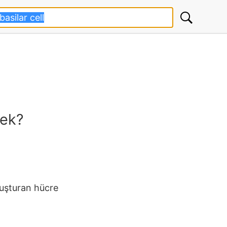
mek?
luşturan hücre