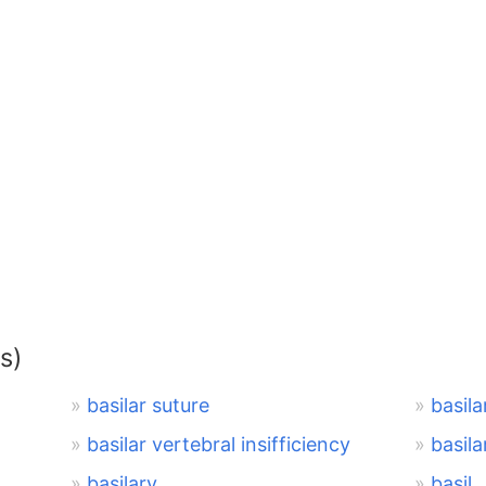
s)
basilar suture
basila
basilar vertebral insifficiency
basila
basilary
basil