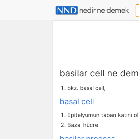
basilar cell ne de
bkz. basal cell,
basal cell
Epitelyumun taban katını o
Bazal hücre
basilar process