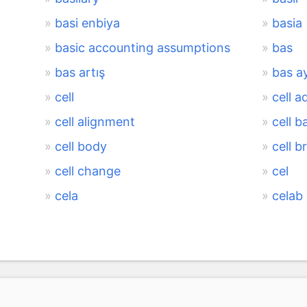
basi enbiya
basia
basic accounting assumptions
bas
bas artış
bas ay
cell
cell a
cell alignment
cell b
cell body
cell b
cell change
cel
cela
celab