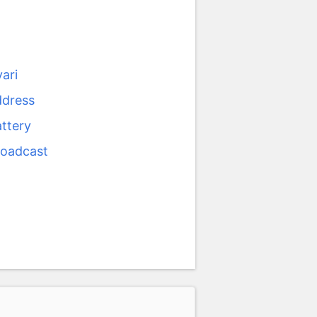
ari
ddress
attery
roadcast