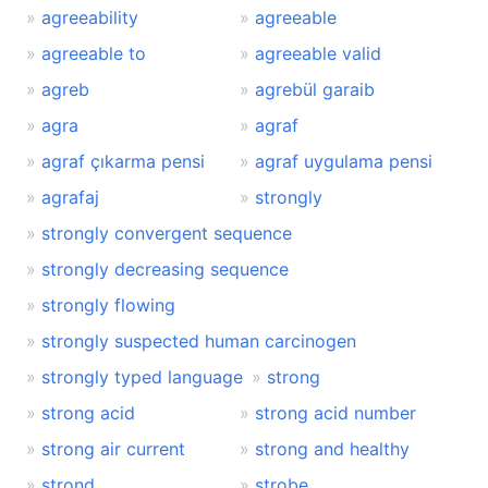
agreeability
agreeable
agreeable to
agreeable valid
agreb
agrebül garaib
agra
agraf
agraf çıkarma pensi
agraf uygulama pensi
agrafaj
strongly
strongly convergent sequence
strongly decreasing sequence
strongly flowing
strongly suspected human carcinogen
strongly typed language
strong
strong acid
strong acid number
strong air current
strong and healthy
strond
strobe