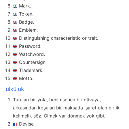
Mark.
Token.
Badge.
Emblem.
Distinguishing characteristic or trait.
Password.
Watchword.
Countersign.
Trademark.
Motto.
ülkülük
Tutulan bir yola, benimsenen bir dâvaya,
arkasından koşulan bir maksada işaret olan bir iki
kelimelik söz. Ölmek var dönmek yok gibi.
Devise