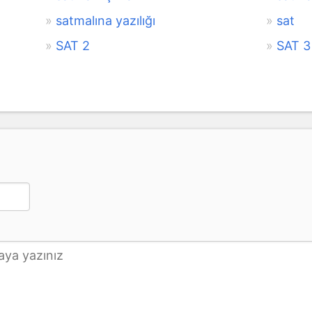
satmalına yazılığı
sat
SAT 2
SAT 3