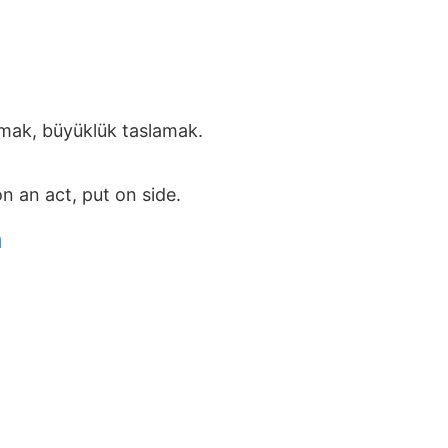
mak, büyüklük taslamak.
n an act, put on side.
n