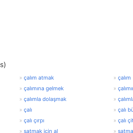
s)
çalım atmak
çalım
çalımına gelmek
çalım
çalımla dolaşmak
çalım
çalı
çalı b
çalı çırpı
çalı çi
satmak için al
satm