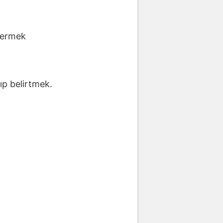
stermek
yıp belirtmek.