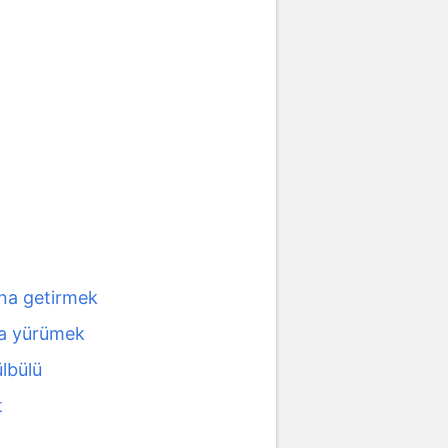
ına getirmek
la yürümek
ülbülü
t
a