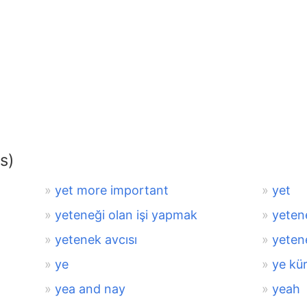
s)
yet more important
yet
yeteneği olan işi yapmak
yeten
yetenek avcısı
yeten
ye
ye kü
yea and nay
yeah