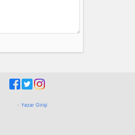
Yazar Girişi