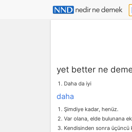
yet better ne dem
Daha da iyi
daha
Şimdiye kadar, henüz.
Var olana, elde bulunana ek
Kendisinden sonra üçüncü kiş