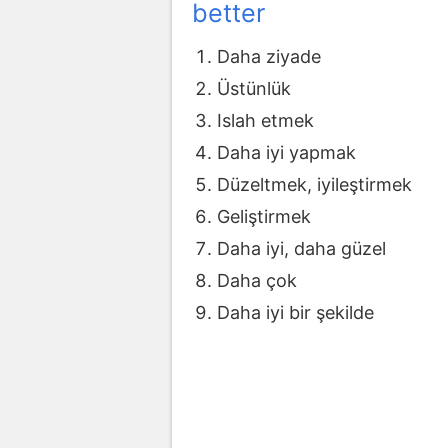
better
Daha ziyade
Üstünlük
Islah etmek
Daha iyi yapmak
Düzeltmek, iyileştirmek
Geliştirmek
Daha iyi, daha güzel
Daha çok
Daha iyi bir şekilde