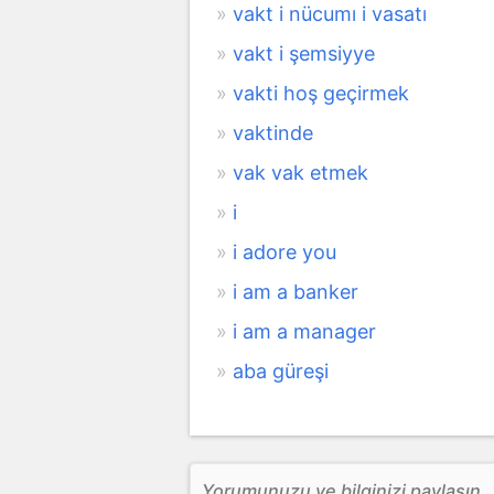
vakt i nücumı i vasatı
vakt i şemsiyye
vakti hoş geçirmek
vaktinde
vak vak etmek
i
i adore you
i am a banker
i am a manager
aba güreşi
Yorumunuzu ve bilginizi paylaşın