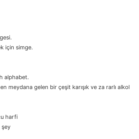
gesi.
k için simge.
sh alphabet.
ırken meydana gelen bir çeşit karışık ve za rarlı alkol
u harfi
r şey