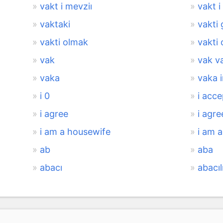
vakt i mevziı
vakt i
vaktaki
vakti
vakti olmak
vakti
vak
vak v
vaka
vaka 
i 0
i acce
i agree
i agre
i am a housewife
i am a
ab
aba
abacı
abacıl