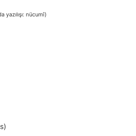
'da yazılışı: nücumî)
s)