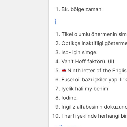
Bk. bölge zamanı
i
Tikel olumlu önermenin sim
Optikçe inaktifliği gösterme
Iso- için simge.
Van't Hoff faktörü. (II)
Ninth letter of the Engli
Fusel oil bazı içkiler yapı I
Iyelik hali my benim
Iodine.
İngiliz alfabesinin dokuzunc
I harfi şeklinde herhangi bi