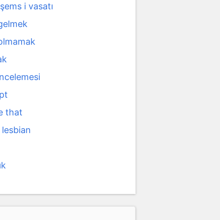
 şems i vasatı
 gelmek
 olmamak
ak
incelemesi
pt
e that
 lesbian
ık