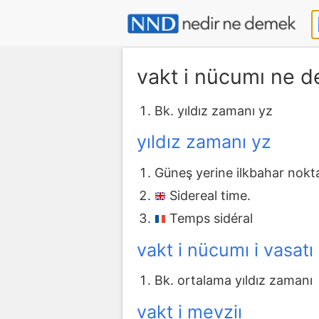
vakt i nücumı ne 
Bk. yıldız zamanı yz
yıldız zamanı yz
Güneş yerine ilkbahar nokta
Sidereal time.
Temps sidéral
vakt i nücumı i vasatı
Bk. ortalama yıldız zamanı
vakt i mevziı