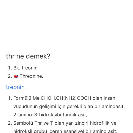
thr ne demek?
Bk. treonin
Threonine.
treonin
Formülü Me.CHOH.CH(NH2)COOH olan insan
vücudunun gelişimi için gerekli olan bir aminoasit.
2-amino-3-hidroksibütanoik asit,
Sembolü Thr ve T olan yan zinciri hidrofilik ve
hidroksil grubu içeren esansiyel bir amino asit.