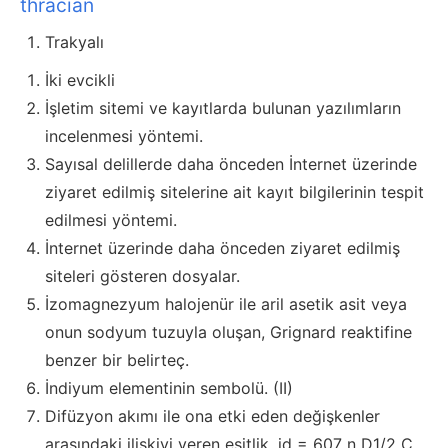
thracian
Trakyalı
İki evcikli
İşletim sitemi ve kayıtlarda bulunan yazılımların
incelenmesi yöntemi.
Sayısal delillerde daha önceden İnternet üzerinde
ziyaret edilmiş sitelerine ait kayıt bilgilerinin tespit
edilmesi yöntemi.
İnternet üzerinde daha önceden ziyaret edilmiş
siteleri gösteren dosyalar.
İzomagnezyum halojenür ile aril asetik asit veya
onun sodyum tuzuyla oluşan, Grignard reaktifine
benzer bir belirteç.
İndiyum elementinin sembolü. (II)
Difüzyon akımı ile ona etki eden değişkenler
arasındaki ilişkiyi veren eşitlik. id = 607 n D1/2 C