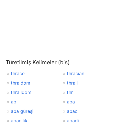
Türetilmiş Kelimeler (bis)
thrace
thracian
thraldom
thrall
thralldom
thr
ab
aba
aba güreşi
abacı
abacılık
abadi