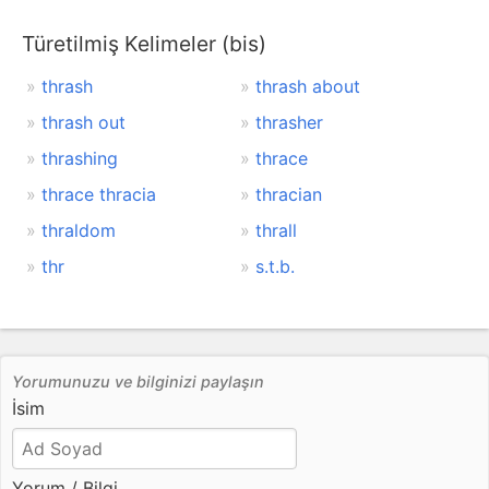
Türetilmiş Kelimeler (bis)
thrash
thrash about
thrash out
thrasher
thrashing
thrace
thrace thracia
thracian
thraldom
thrall
thr
s.t.b.
Yorumunuzu ve bilginizi paylaşın
İsim
Yorum / Bilgi