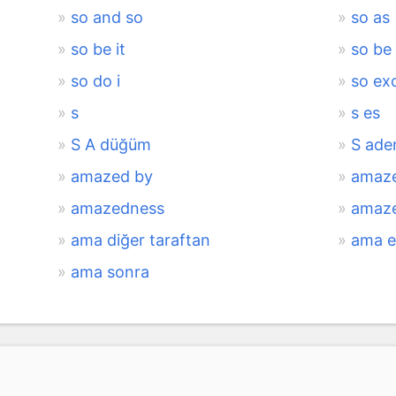
so and so
so as
so be it
so be 
so do i
so ex
s
s es
S A düğüm
S ade
amazed by
amaze
amazedness
amaz
ama diğer taraftan
ama e
ama sonra