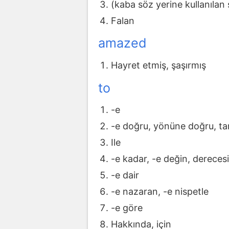
(kaba söz yerine kullanılan
Falan
amazed
Hayret etmiş, şaşırmış
to
-e
-e doğru, yönüne doğru, ta
Ile
-e kadar, -e değin, dereces
-e dair
-e nazaran, -e nispetle
-e göre
Hakkında, için