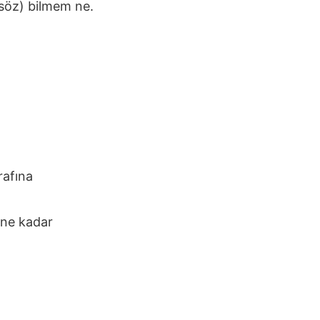
 söz) bilmem ne.
rafına
ine kadar