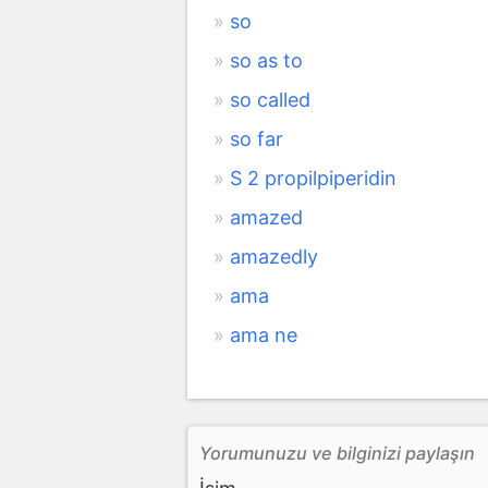
so
so as to
so called
so far
S 2 propilpiperidin
amazed
amazedly
ama
ama ne
Yorumunuzu ve bilginizi paylaşın