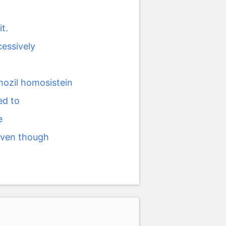
it.
cessively
nozil homosistein
d to
e
ven though