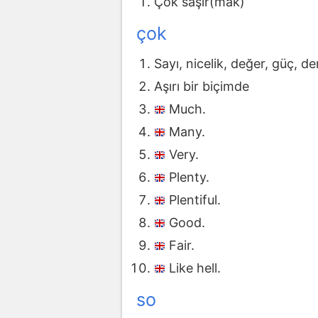
Çok saşır(mak)
çok
Sayı, nicelik, değer, güç, d
Aşırı bir biçimde
Much.
Many.
Very.
Plenty.
Plentiful.
Good.
Fair.
Like hell.
so