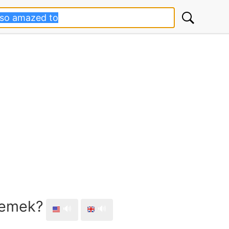
demek?
🔊
🔊