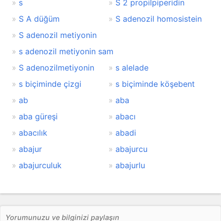
s
S 2 propilpiperidin
S A düğüm
S adenozil homosistein
S adenozil metiyonin
s adenozil metiyonin sam
S adenozilmetiyonin
s alelade
s biçiminde çizgi
s biçiminde köşebent
ab
aba
aba güreşi
abacı
abacılık
abadi
abajur
abajurcu
abajurculuk
abajurlu
Yorumunuzu ve bilginizi paylaşın