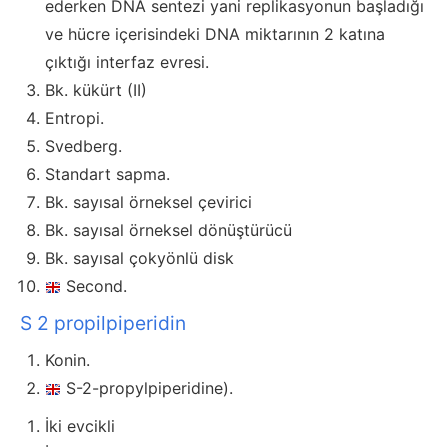
ederken DNA sentezi yani replikasyonun başladığı
ve hücre içerisindeki DNA miktarının 2 katına
çıktığı interfaz evresi.
Bk. kükürt (II)
Entropi.
Svedberg.
Standart sapma.
Bk. sayısal örneksel çevirici
Bk. sayısal örneksel dönüştürücü
Bk. sayısal çokyönlü disk
Second.
S 2 propilpiperidin
Konin.
S-2-propylpiperidine).
İki evcikli