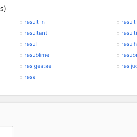
s)
result in
resul
resultant
result
resul
resul
resublime
resub
res gestae
res ju
resa