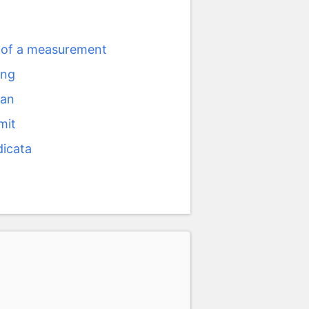
t of a measurement
ing
han
mit
dicata