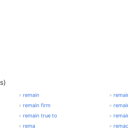
s)
remain
remai
remain firm
remai
remain true to
remai
rema
rema