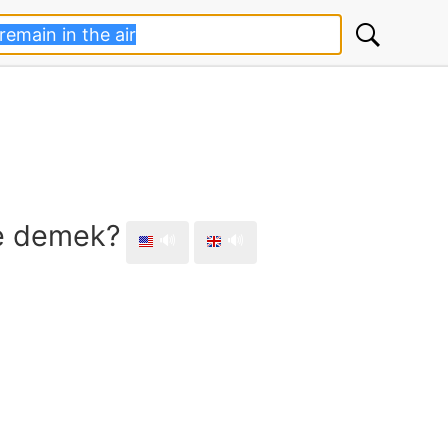
ne demek?
🔊
🔊