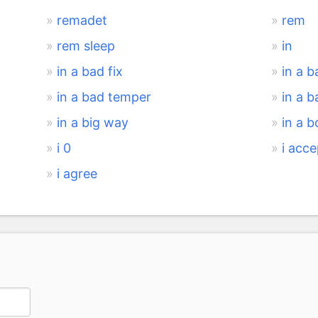
remadet
rem
rem sleep
in
in a bad fix
in a b
in a bad temper
in a 
in a big way
in a 
i 0
i acce
i agree