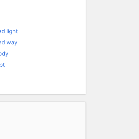
ad light
bad way
body
pt