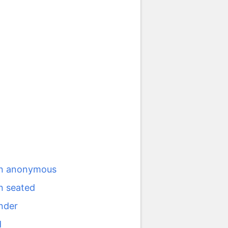
n anonymous
n seated
nder
d