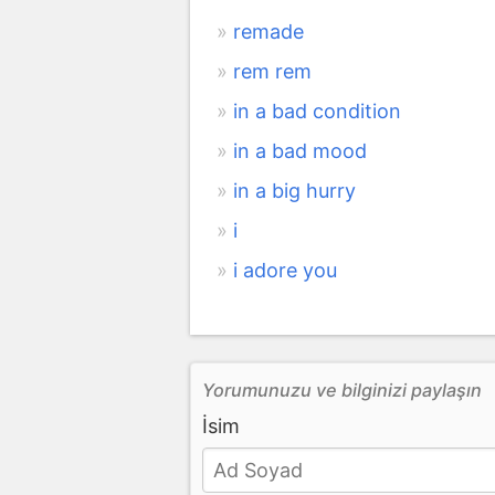
remade
rem rem
in a bad condition
in a bad mood
in a big hurry
i
i adore you
Yorumunuzu ve bilginizi paylaşın
İsim