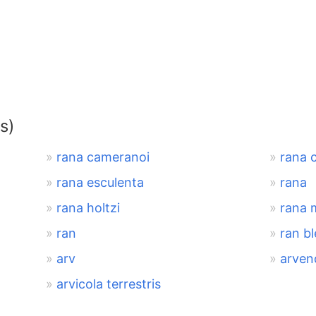
s)
rana cameranoi
rana 
rana esculenta
rana
rana holtzi
rana 
ran
ran bl
arv
arven
arvicola terrestris