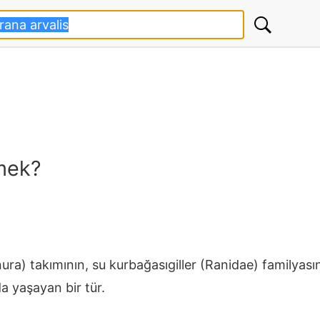
emek?
nura) takımının, su kurbağasıgiller (Ranidae) familya
a yaşayan bir tür.