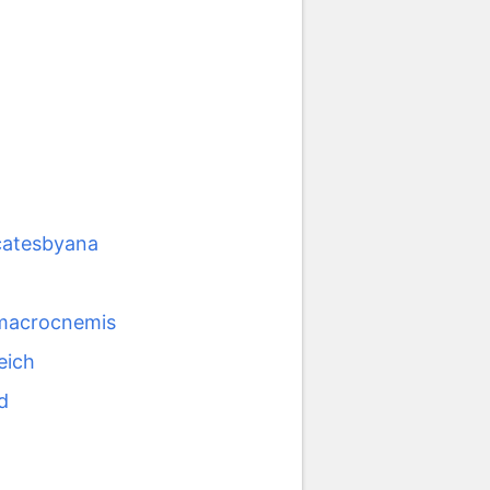
catesbyana
macrocnemis
eich
d