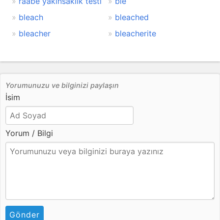
raabe yakınsaklık testi
ble
bleach
bleached
bleacher
bleacherite
Yorumunuzu ve bilginizi paylaşın
İsim
Yorum / Bilgi
Gönder