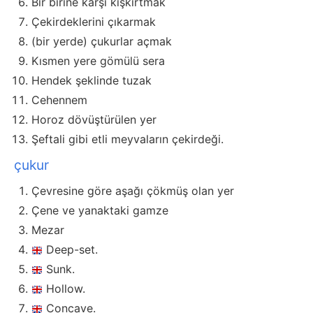
Bir birine karşı kışkırtmak
Çekirdeklerini çıkarmak
(bir yerde) çukurlar açmak
Kısmen yere gömülü sera
Hendek şeklinde tuzak
Cehennem
Horoz dövüştürülen yer
Şeftali gibi etli meyvaların çekirdeği.
çukur
Çevresine göre aşağı çökmüş olan yer
Çene ve yanaktaki gamze
Mezar
Deep-set.
Sunk.
Hollow.
Concave.