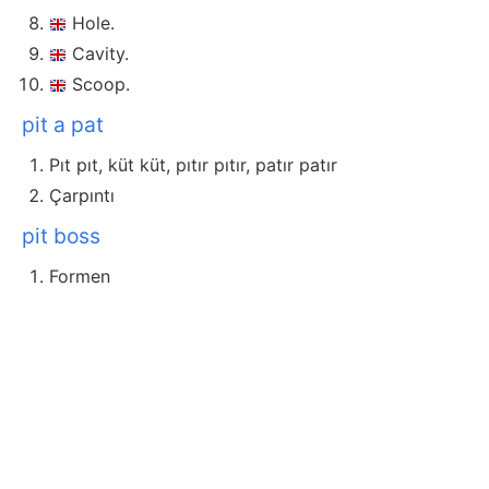
Hole.
Cavity.
Scoop.
pit a pat
Pıt pıt, küt küt, pıtır pıtır, patır patır
Çarpıntı
pit boss
Formen